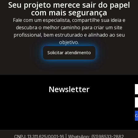
Seu projeto merece sair do papel
com mais segurança
Fale com um especialista, compartilhe sua ideia e
descubra o melhor caminho para criar um site
profissional, bem estruturado e alinhado ao seu
objetivo.
Solicitar atendimento
Newsletter
C
CNPJ: 13.311.625/0001-16 |
WhatsApp: (51)98533-2882