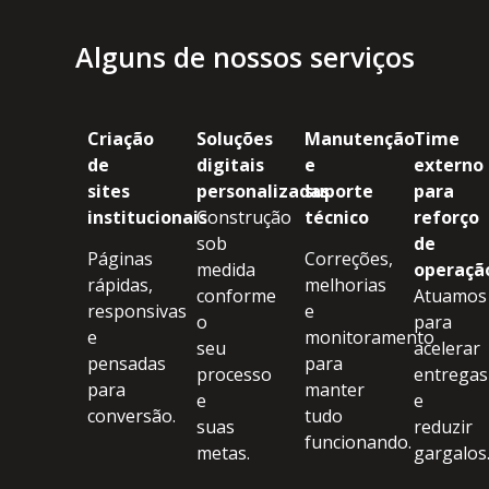
Alguns de nossos serviços
Criação
Soluções
Manutenção
Time
de
digitais
e
externo
sites
personalizadas
suporte
para
institucionais
Construção
técnico
reforço
sob
de
Páginas
Correções,
medida
operaçã
rápidas,
melhorias
conforme
Atuamos
responsivas
e
o
para
e
monitoramento
seu
acelerar
pensadas
para
processo
entregas
para
manter
e
e
conversão.
tudo
suas
reduzir
funcionando.
metas.
gargalos