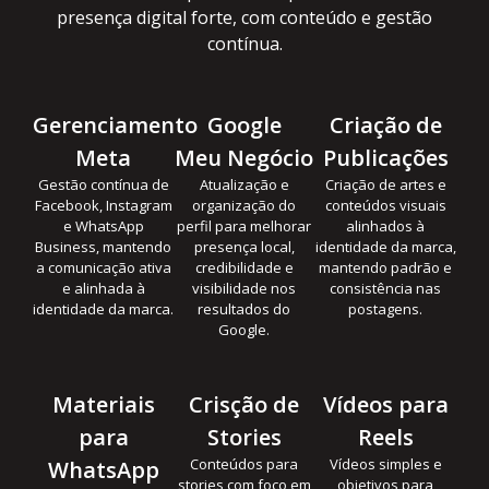
presença digital forte, com conteúdo e gestão
contínua.
Gerenciamento
Google
Criação de
Meta
Meu Negócio
Publicações
Gestão contínua de
Atualização e
Criação de artes e
Facebook, Instagram
organização do
conteúdos visuais
e WhatsApp
perfil para melhorar
alinhados à
Business, mantendo
presença local,
identidade da marca,
a comunicação ativa
credibilidade e
mantendo padrão e
e alinhada à
visibilidade nos
consistência nas
identidade da marca.
resultados do
postagens.
Google.
Materiais
Crisção de
Vídeos para
para
Stories
Reels
Conteúdos para
Vídeos simples e
WhatsApp
stories com foco em
objetivos para