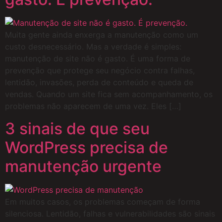
Muita gente ainda enxerga a manutenção como um
custo desnecessário. Mas a verdade é simples:
manutenção de site não é gasto. É uma forma de
prevenção que protege seu negócio contra falhas,
lentidão, invasões, perda de conteúdo e queda de
vendas. Quando um site fica sem acompanhamento, os
problemas não aparecem de uma vez. Eles […]
3 sinais de que seu
WordPress precisa de
manutenção urgente
Em muitos casos, os problemas começam de forma
silenciosa. Lentidão, falhas e vulnerabilidades são sinais